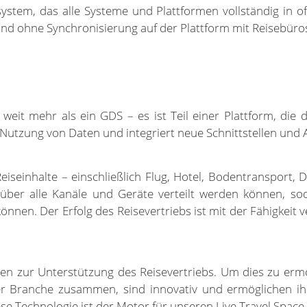
ystem, das alle Systeme und Plattformen vollständig in o
und ohne Synchronisierung auf der Plattform mit Reisebür
it mehr als ein GDS – es ist Teil einer Plattform, die di
 Nutzung von Daten und integriert neue Schnittstellen und 
eiseinhalte – einschließlich Flug, Hotel, Bodentransport,
 über alle Kanäle und Geräte verteilt werden können, so
nnen. Der Erfolg des Reisevertriebs ist mit der Fähigkeit
ten zur Unterstützung des Reisevertriebs. Um dies zu erm
der Branche zusammen, sind innovativ und ermöglichen ihr
 Technologie ist der Motor für unseren Live Travel Space.