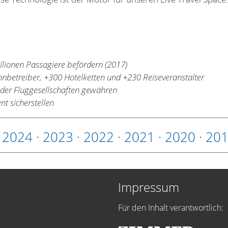
lionen Passagiere befördern (2017)
hnbetreiber, +300 Hotelketten und +230 Reiseveranstalter
der Fluggesellschaften gewähren
t sicherstellen
·
2024
·
2023
·
2022
·
2021
·
2020
·
20
Impressum
Für den Inhalt verantwortlich: