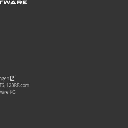
ungen
MTS, 123RF.com
tware KG