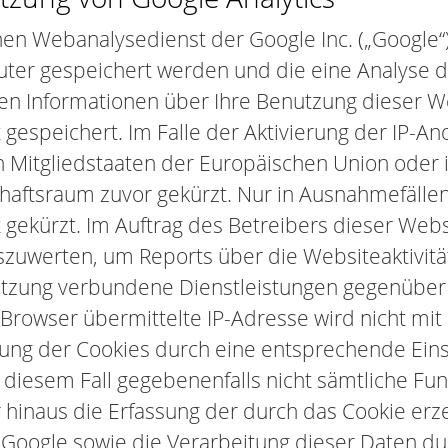
nen Webanalysedienst der Google Inc. („Google“)
puter gespeichert werden und die eine Analyse 
en Informationen über Ihre Benutzung dieser We
gespeichert. Im Falle der Aktivierung der IP-An
n Mitgliedstaaten der Europäischen Union oder 
tsraum zuvor gekürzt. Nur in Ausnahmefällen w
gekürzt. Im Auftrag des Betreibers dieser Webs
szuwerten, um Reports über die Websiteaktivi
utzung verbundene Dienstleistungen gegenüber
Browser übermittelte IP-Adresse wird nicht mi
ng der Cookies durch eine entsprechende Einst
in diesem Fall gegebenenfalls nicht sämtliche Fu
hinaus die Erfassung der durch das Cookie erz
n Google sowie die Verarbeitung dieser Daten d