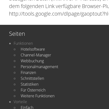
dem folgenden Link verfügbare Browser-Plugi
http://tools.google.com/dlpage/gaoptout?h
Seiten
Funktionen
Hotelsoftware
Channel-Manager
Webbuchung
Personalmanagement
Finanzen
Schnittstellen
Statistiken
Für Österreich
Weitere Funktionen
Vorteile
Einfach