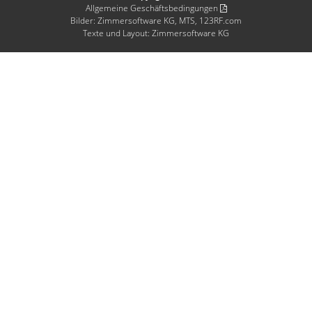
Allgemeine Geschäftsbedingungen
Bilder: Zimmersoftware KG, MTS, 123RF.com
Texte und Layout: Zimmersoftware KG