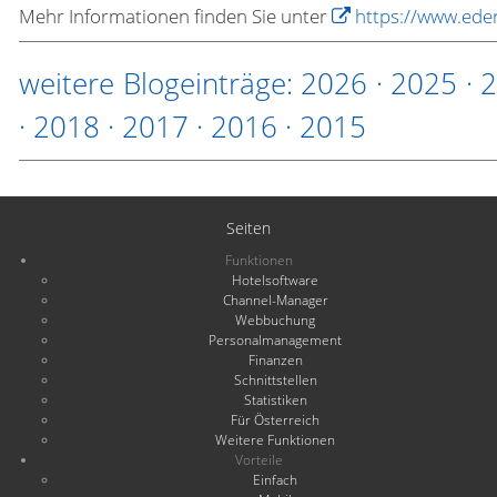
Mehr Informationen finden Sie unter
https://www.eder
weitere Blogeinträge:
2026
·
2025
·
·
2018
·
2017
·
2016
·
2015
Seiten
Funktionen
Hotelsoftware
Channel-Manager
Webbuchung
Personalmanagement
Finanzen
Schnittstellen
Statistiken
Für Österreich
Weitere Funktionen
Vorteile
Einfach