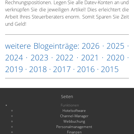
Rechnungspositionen. Legen Sie alle Datev-Konten an und
verknüpfen Sie die jeweiligen Artikel! Dies erleichtert die
Arbeit Ihres Steuerberaters enorm. Somit Sparen Sie Zeit
und Geld!
weitere Blogeinträge:
2026
·
2025
·
2024
·
2023
·
2022
·
2021
·
2020
·
2019
·
2018
·
2017
·
2016
·
2015
Seiten
Funktionen
Hotelsoftware
Channel-Manager
Webbuchung
Personalmanagement
Finanzen