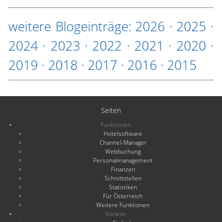
weitere Blogeinträge:
2026
·
2025
·
2024
·
2023
·
2022
·
2021
·
2020
·
2019
·
2018
·
2017
·
2016
·
2015
Seiten
Funktionen
Hotelsoftware
Channel-Manager
Webbuchung
Personalmanagement
Finanzen
Schnittstellen
Statistiken
Für Österreich
Weitere Funktionen
Vorteile