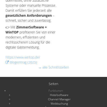
übermittelt, ohne zusätzliche
Systeme oder manuelle Prozesse.
Damit erfüllen Sie jederzeit alle
gesetzlichen Anforderungen
–
schnell, sicher und zuverlässig.
👉 Mit
ZimmerSoftware +
WinTOP
profitieren Sie von einer
modernen, effizienten und
rechtssicheren Lösung für die
digitale Gästemeldung.
https://www.wintop.de/
Blogeintrag (2025)
→ alle Schnittstellen
Seiten
Funktionen
Hotelsoftware
Channel-Manager
Webbuchung