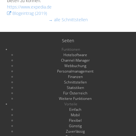
bieten zu können.
https://www.expedia.de
Blogeintrag (2019)
→ alle Schnittstellen
Seiten
Funktionen
Hotelsoftware
Channel-Manager
Webbuchung
Personalmanagement
Finanzen
Schnittstellen
Statistiken
Für Österreich
Weitere Funktionen
Vorteile
Einfach
Mobil
Flexibel
Günstig
Zuverlässig