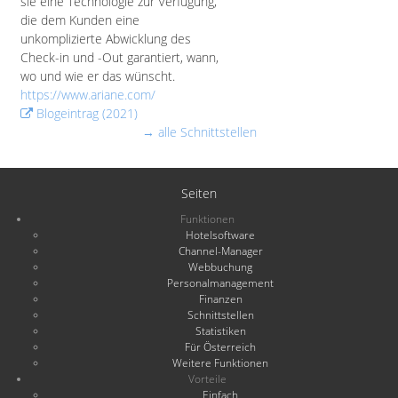
sie eine Technologie zur Verfügung,
die dem Kunden eine
unkomplizierte Abwicklung des
Check-in und -Out garantiert, wann,
wo und wie er das wünscht.
https://www.ariane.com/
Blogeintrag (2021)
→ alle Schnittstellen
Seiten
Funktionen
Hotelsoftware
Channel-Manager
Webbuchung
Personalmanagement
Finanzen
Schnittstellen
Statistiken
Für Österreich
Weitere Funktionen
Vorteile
Einfach